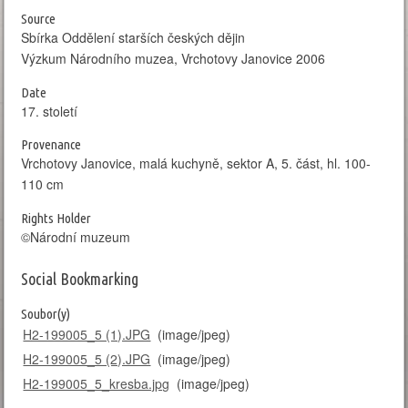
Source
Sbírka Oddělení starších českých dějin
Výzkum Národního muzea, Vrchotovy Janovice 2006
Date
17. století
Provenance
Vrchotovy Janovice, malá kuchyně, sektor A, 5. část, hl. 100-
110 cm
Rights Holder
©Národní muzeum
Social Bookmarking
Soubor(y)
H2-199005_5 (1).JPG
(image/jpeg)
H2-199005_5 (2).JPG
(image/jpeg)
H2-199005_5_kresba.jpg
(image/jpeg)