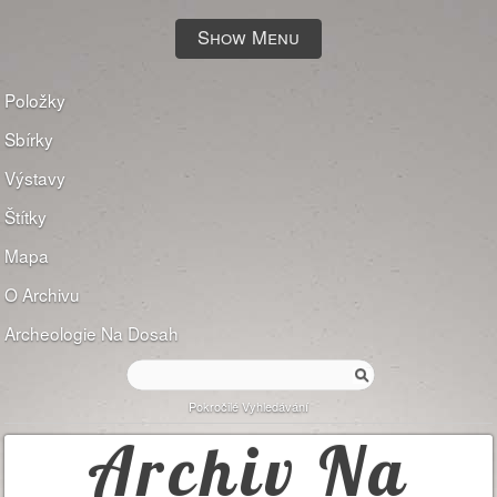
Show Menu
Položky
Sbírky
Výstavy
Štítky
Mapa
O Archivu
Archeologie Na Dosah
Pokročilé Vyhledávání
Archiv Na