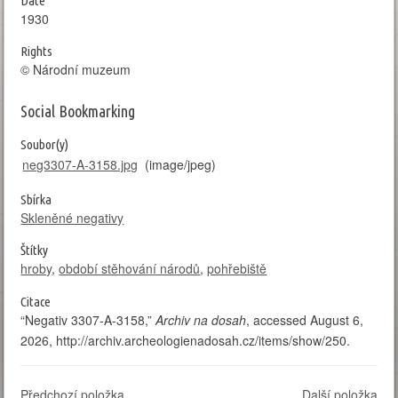
Date
1930
Rights
© Národní muzeum
Social Bookmarking
Soubor(y)
neg3307-A-3158.jpg
(image/jpeg)
Sbírka
Skleněné negativy
Štítky
hroby
,
období stěhování národů
,
pohřebiště
Citace
“Negativ 3307-A-3158,”
Archiv na dosah
, accessed August 6,
2026,
http://archiv.archeologienadosah.cz/items/show/250
.
Předchozí položka
Další položka