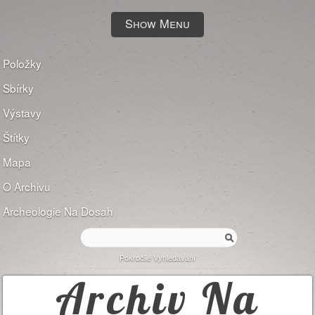
Show Menu
Položky
Sbírky
Výstavy
Štítky
Mapa
O Archivu
Archeologie Na Dosah
Pokročilé Vyhledávání
Archiv Na