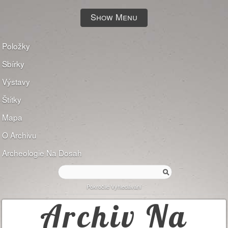
Show Menu
Položky
Sbírky
Výstavy
Štítky
Mapa
O Archivu
Archeologie Na Dosah
Pokročilé Vyhledávání
Archiv Na