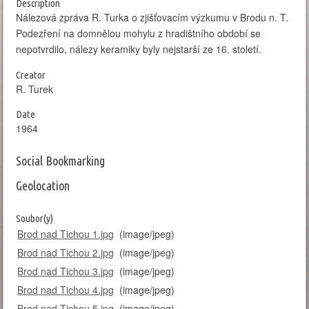
Description
Nálezová zpráva R. Turka o zjišťovacím výzkumu v Brodu n. T.
Podezření na domnělou mohylu z hradištního období se
nepotvrdilo, nálezy keramiky byly nejstarší ze 16. století.
Creator
R. Turek
Date
1964
Social Bookmarking
Geolocation
Leaflet
| Map data: ©
OpenStreetMap
,
SRTM
| Map style: ©
OpenTopoMap
(
CC-
BY-SA
)
Soubor(y)
+
Brod nad Tichou 1.jpg
(image/jpeg)
−
Brod nad Tichou 2.jpg
(image/jpeg)
Brod nad Tichou 3.jpg
(image/jpeg)
Brod nad Tichou 4.jpg
(image/jpeg)
Brod nad Tichou 5.jpg
(image/jpeg)