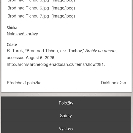
Brod nad Tichou 6.jpg
(image/jpeg)
Brod nad Tichou 7.jpg
(image/jpeg)
Sbírka
Nálezové zprávy
Citace
R. Turek, “Brod nad Tichou, okr. Tachov,”
Archiv na dosah
,
accessed August 6, 2026,
http://archiv.archeologienadosah.cz/items/show/281
.
Předchozí položka
Další položka
Položky
Sbírky
Výstavy