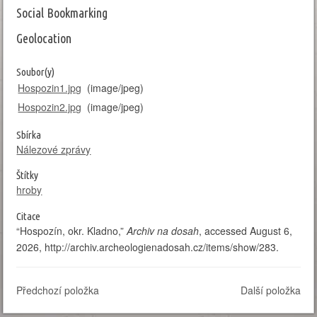
Social Bookmarking
Geolocation
Leaflet
| Map data: ©
OpenStreetMap
,
SRTM
| Map style: ©
OpenTopoMap
(
CC-
BY-SA
)
Soubor(y)
+
Hospozin1.jpg
(image/jpeg)
−
Hospozin2.jpg
(image/jpeg)
Sbírka
Nálezové zprávy
Štítky
hroby
Citace
“Hospozín, okr. Kladno,”
Archiv na dosah
, accessed August 6,
2026,
http://archiv.archeologienadosah.cz/items/show/283
.
Předchozí položka
Další položka