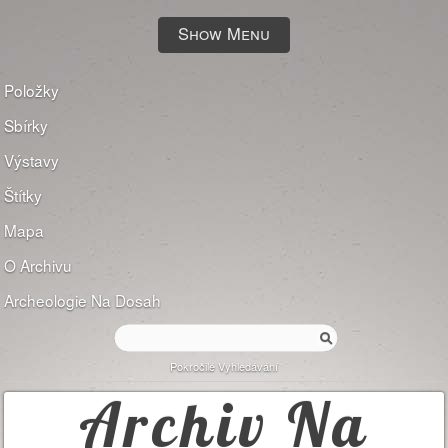
Show Menu
Položky
Sbírky
Výstavy
Štítky
Mapa
O Archivu
Archeologie Na Dosah
Pokročilé Vyhledávání
Archiv Na