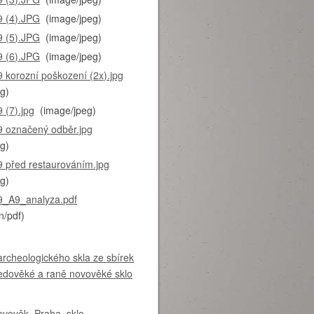
 (4).JPG
(image/jpeg)
 (5).JPG
(image/jpeg)
 (6).JPG
(image/jpeg)
 korozní poškození (2x).jpg
g)
 (7).jpg
(image/jpeg)
 označený odběr.jpg
g)
 před restaurováním.jpg
g)
_A9_analyza.pdf
n/pdf)
rcheologického skla ze sbírek
edověké a raně novověké sklo
ovověk
,
Praha
,
sklo