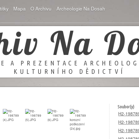
títky
Mapa
O Archivu
Archeologie Na Dosah
hiv Na D
E A PREZENTACE ARCHEOLO
KULTURNÍHO DĚDICTVÍ
Soubor(y)
H2-198789
H2-198789
H2-198789
H2-198789