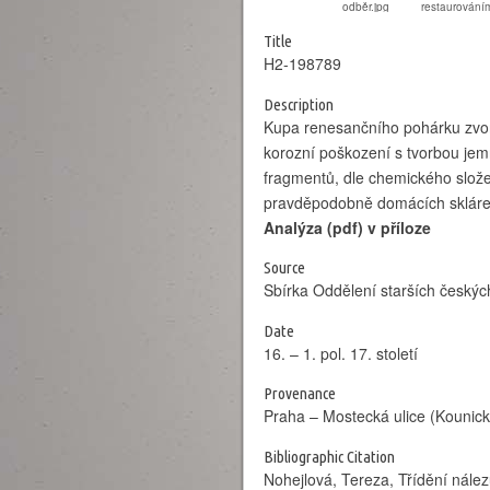
Title
H2-198789
Description
Kupa renesančního pohárku zvon
korozní poškození s tvorbou jem
fragmentů, dle chemického slože
pravděpodobně domácích skláre
Analýza (pdf) v příloze
Source
Sbírka Oddělení starších českýc
Date
16. – 1. pol. 17. století
Provenance
Praha – Mostecká ulice (Kounick
Bibliographic Citation
Nohejlová, Tereza, Třídění nále