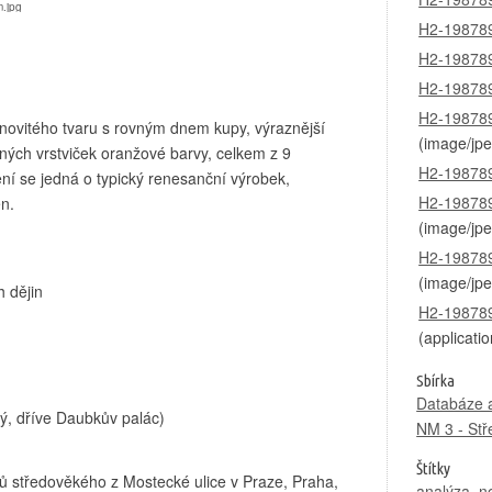
H2-198789
H2-198789
H2-198789
H2-198789
ovitého tvaru s rovným dnem kupy, výraznější
(image/jpe
ných vrstviček oranžové barvy, celkem z 9
H2-198789
ní se jedná o typický renesanční výrobek,
H2-198789
n.
(image/jpe
H2-198789
(image/jpe
h dějin
H2-198789
(applicatio
Sbírka
Databáze a
ý, dříve Daubkův palác)
NM 3 - Stř
Štítky
zů středověkého z Mostecké ulice v Praze, Praha,
analýza
,
n