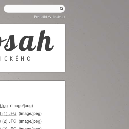
Pokročilé Vyhledávání
osah
GICKÉHO
.jpg
(image/jpeg)
 (1).JPG
(image/jpeg)
 (2).JPG
(image/jpeg)
 (3).JPG
(image/jpeg)