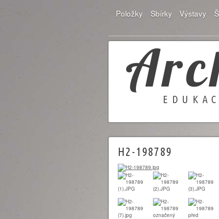
Položky
Sbírky
Výstavy
Š
Arc
EDUKAC
H2-198789