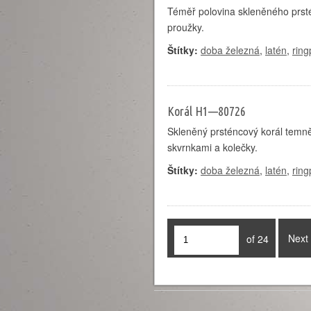
Téměř polovina skleněného prsté
proužky.
Štítky:
doba železná
,
latén
,
ring
Korál H1—80726
Skleněný prsténcový korál temně
skvrnkami a kolečky.
Štítky:
doba železná
,
latén
,
ring
Next
of 24