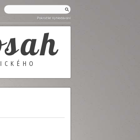
Pokročilé Vyhledávání
osah
GICKÉHO