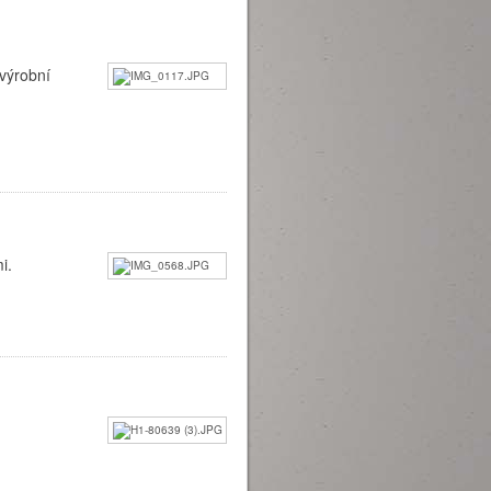
výrobní
i.