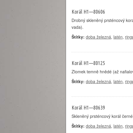
Korál H1—80606
Drobný skleněný prsténcový kor
vada).
Štítky:
doba železná
,
latén
,
ring
Korál H1—80125
Zlomek temně hnědé (až nafialov
Štítky:
doba železná
,
latén
,
ring
Korál H1—80639
Skleněný prsténcový korál černé
Štítky:
doba železná
,
latén
,
ring