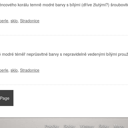
ncového korálu temně modré barvy s bílými (dříve žlutými?) šroubovi
perle
,
sklo
,
Stradonice
 modré téměř neprůsvitné barvy s nepravidelně vedenými bílými prouž
perle
,
sklo
,
Stradonice
 Page
Položky
Sbírky
Výstavy
Štítky
Mapa