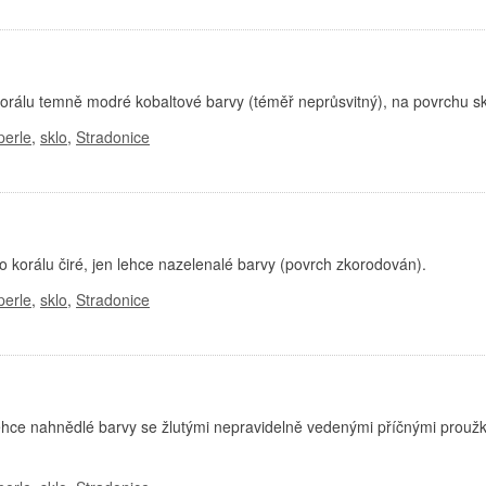
orálu temně modré kobaltové barvy (téměř neprůsvitný), na povrchu s
perle
,
sklo
,
Stradonice
korálu čiré, jen lehce nazelenalé barvy (povrch zkorodován).
perle
,
sklo
,
Stradonice
lehce nahnědlé barvy se žlutými nepravidelně vedenými příčnými prouž