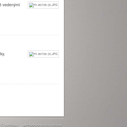
tě vedenými
ky,
O archivu
Archeologie na dosah