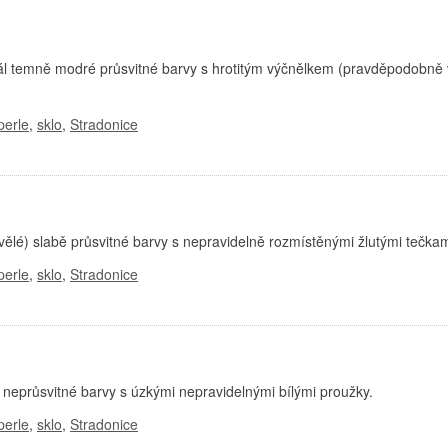
ál temně modré průsvitné barvy s hrotitým výčnělkem (pravděpodobně 
perle
,
sklo
,
Stradonice
ělé) slabě průsvitné barvy s nepravidelně rozmístěnými žlutými tečkam
perle
,
sklo
,
Stradonice
 neprůsvitné barvy s úzkými nepravidelnými bílými proužky.
perle
,
sklo
,
Stradonice