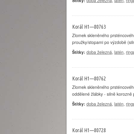
Štítky:
doba železná
,
latén
,
ring
Korál H1—80763
Zlomek skleněného prsténcového
proužky/stopami po výzdobě (si
Štítky:
doba železná
,
latén
,
ring
Korál H1—80762
Zlomek skleněného prsténcového 
oddělené žlábky - silně korozně
Štítky:
doba železná
,
latén
,
ring
Korál H1—80728