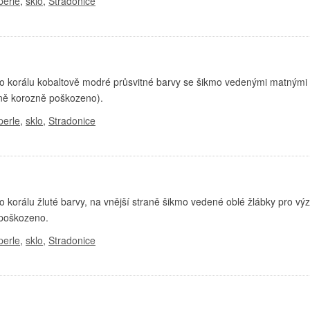
perle
,
sklo
,
Stradonice
 korálu kobaltově modré průsvitné barvy se šikmo vedenými matnými
lně korozně poškozeno).
perle
,
sklo
,
Stradonice
korálu žluté barvy, na vnější straně šikmo vedené oblé žlábky pro vý
 poškozeno.
perle
,
sklo
,
Stradonice