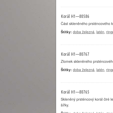
Korál H1—80586
Část skleněného prsténcového k
Štítky:
doba železná
,
latén
,
ring
Korál H1—80767
Zlomek skleněného prsténcového 
Štítky:
doba železná
,
latén
,
ring
Korál H1—80765
Skleněný prsténcový korál čiré 
šířky.