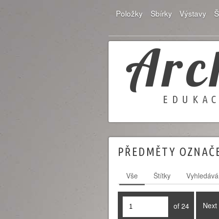
Položky
Sbírky
Výstavy
Š
Arc
EDUKAC
PŘEDMĚTY OZNAČE
Vše
Štítky
Vyhledává
Next
of 24