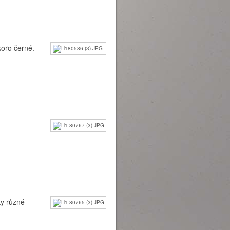
koro černé.
ky různé