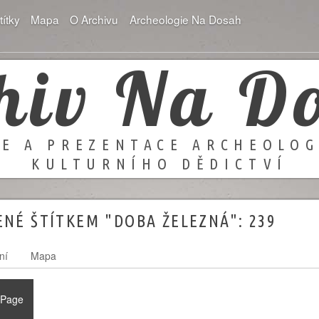
títky
Mapa
O Archivu
Archeologie Na Dosah
hiv Na D
E A PREZENTACE ARCHEOLO
KULTURNÍHO DĚDICTVÍ
NÉ ŠTÍTKEM "DOBA ŽELEZNÁ":
239
ní
Mapa
 Page