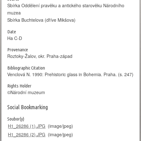
Sbírka Oddělení pravěku a antického starověku Národního
muzea
Sbírka Buchtelova (dříve Mikšova)
Date
Ha C-D
Provenance
Roztoky-Žalov, okr. Praha-západ
Bibliographic Citation
Venclová N. 1990: Prehistoric glass in Bohemia. Praha. (s. 247)
Rights Holder
©Národní muzeum
Social Bookmarking
Soubor(y)
H1_26286 (1).JPG
(image/jpeg)
H1_26286 (2).JPG
(image/jpeg)