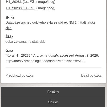
H1_26286 (3).JPG
(image/jpeg)
H1_26286 (4).JPG
(image/jpeg)
Sbírka
Databáze archeologického skla ze sbírek NM 2 - Halštatské
sklo
Štítky
doba železná
,
halštat
,
sklo
Citace
“Korál H1-26286,”
Archiv na dosah
, accessed August 9, 2026,
http://archiv.archeologienadosah.cz/items/show/519
.
Předchozí položka
Další položka
Položky
Sbírky