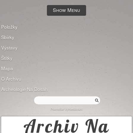
Show Menu
Položky
Sbírky
Výstavy
Štítky
Mapa
O Archivu
Archeologie Na Dosah
Pokročilé Vyhledávání
Archiv Na