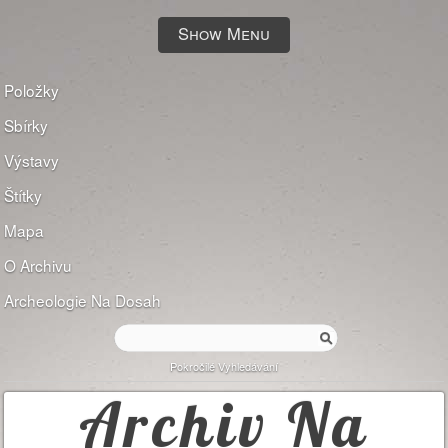
Show Menu
Položky
Sbírky
Výstavy
Štítky
Mapa
O Archivu
Archeologie Na Dosah
Pokročilé Vyhledávání
Archiv Na