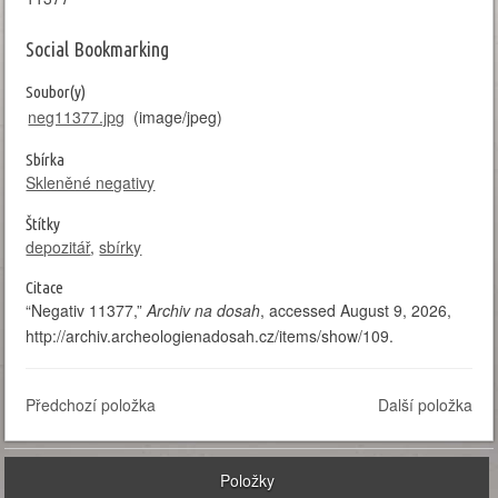
Social Bookmarking
Soubor(y)
neg11377.jpg
(image/jpeg)
Sbírka
Skleněné negativy
Štítky
depozitář
,
sbírky
Citace
“Negativ 11377,”
Archiv na dosah
, accessed August 9, 2026,
http://archiv.archeologienadosah.cz/items/show/109
.
Předchozí položka
Další položka
Položky