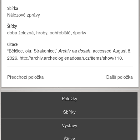
Sbírka
Nálezové zprávy
Štítky
doba železná
,
hroby
,
pohřebiště
,
šperky
Citace
“Bělčice, okr. Strakonice,”
Archiv na dosah
, accessed August 8,
2026,
http://archiv.archeologienadosah.cz/items/show/110
.
Předchozí položka
Další položka
Položky
Sbírky
Výstavy
Štítky