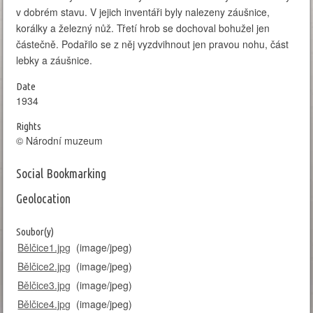
v dobrém stavu. V jejich inventáři byly nalezeny záušnice,
korálky a železný nůž. Třetí hrob se dochoval bohužel jen
částečně. Podařilo se z něj vyzdvihnout jen pravou nohu, část
lebky a záušnice.
Date
1934
Rights
© Národní muzeum
Social Bookmarking
Geolocation
Leaflet
| Map data: ©
OpenStreetMap
,
SRTM
| Map style: ©
OpenTopoMap
(
CC-
BY-SA
)
Soubor(y)
+
Bělčice1.jpg
(image/jpeg)
−
Bělčice2.jpg
(image/jpeg)
Bělčice3.jpg
(image/jpeg)
Bělčice4.jpg
(image/jpeg)