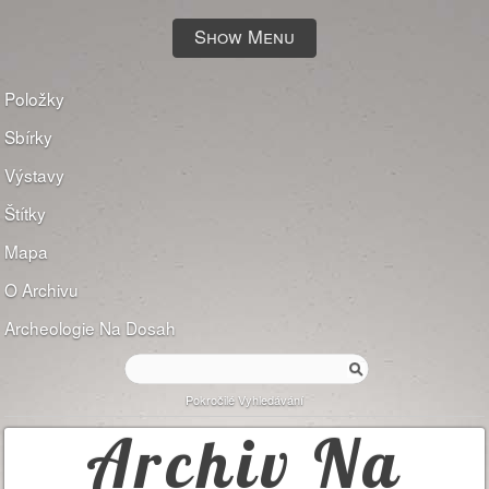
Show Menu
Položky
Sbírky
Výstavy
Štítky
Mapa
O Archivu
Archeologie Na Dosah
Pokročilé Vyhledávání
Archiv Na