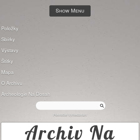
Show Menu
Položky
Sbírky
Výstavy
Štítky
Mapa
O Archivu
Archeologie Na Dosah
Pokročilé Vyhledávání
Archiv Na