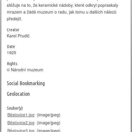
stěžuje na to, že keramické nádoby, které odkryl popraskaly
mrazem a žádá muzeum o radu, jak tomu u dalších nálezů
předejít.
Creator
Karel Prudič
Date
1925
Rights
© Národní muzeum
Social Bookmarking
Geolocation
Leaflet
| Map data: ©
OpenStreetMap
,
SRTM
| Map style: ©
OpenTopoMap
(
CC-
BY-SA
)
Soubor(y)
+
Běstovice1.jpg
(image/jpeg)
−
Běstovice2.jpg
(image/jpeg)
Běstovice3.jpg
(image/jpeg)