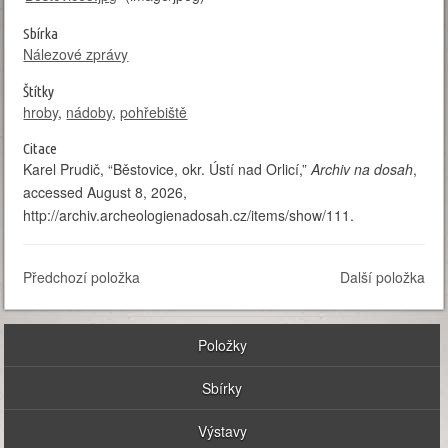
Sbírka
Nálezové zprávy
Štítky
hroby
,
nádoby
,
pohřebiště
Citace
Karel Prudič, “Běstovice, okr. Ústí nad Orlicí,”
Archiv na dosah
,
accessed August 8, 2026,
http://archiv.archeologienadosah.cz/items/show/111
.
Předchozí položka
Další položka
Položky
Sbírky
Výstavy