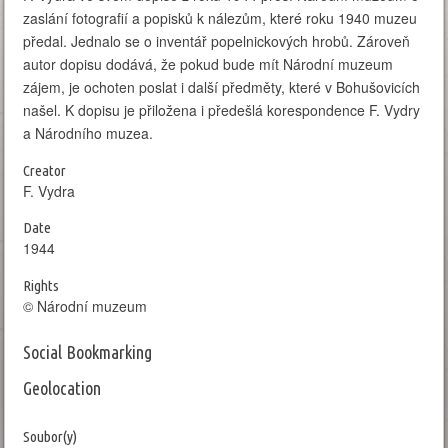
zaslání fotografií a popisků k nálezům, které roku 1940 muzeu
předal. Jednalo se o inventář popelnickových hrobů. Zároveň
autor dopisu dodává, že pokud bude mít Národní muzeum
zájem, je ochoten poslat i další předměty, které v Bohušovicích
našel. K dopisu je přiložena i předešlá korespondence F. Vydry
a Národního muzea.
Creator
F. Vydra
Date
1944
Rights
© Národní muzeum
Social Bookmarking
Geolocation
Leaflet
| Map data: ©
OpenStreetMap
,
SRTM
| Map style: ©
OpenTopoMap
(
CC-
BY-SA
)
Soubor(y)
+