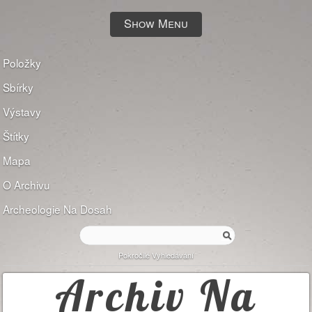
Show Menu
Položky
Sbírky
Výstavy
Štítky
Mapa
O Archivu
Archeologie Na Dosah
Pokročilé Vyhledávání
Archiv Na