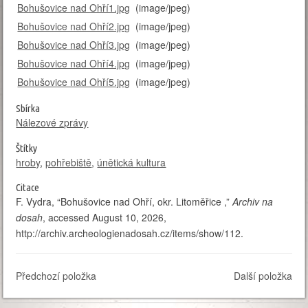
Bohušovice nad Ohří1.jpg
(image/jpeg)
−
Bohušovice nad Ohří2.jpg
(image/jpeg)
Bohušovice nad Ohří3.jpg
(image/jpeg)
Bohušovice nad Ohří4.jpg
(image/jpeg)
Bohušovice nad Ohří5.jpg
(image/jpeg)
Sbírka
Nálezové zprávy
Štítky
hroby
,
pohřebiště
,
únětická kultura
Citace
F. Vydra, “Bohušovice nad Ohří, okr. Litoměřice ,”
Archiv na
dosah
, accessed August 10, 2026,
http://archiv.archeologienadosah.cz/items/show/112
.
Předchozí položka
Další položka