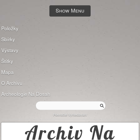
Show Menu
Položky
Sbírky
Výstavy
Štítky
Mapa
O Archivu
Archeologie Na Dosah
Pokročilé Vyhledávání
Archiv Na