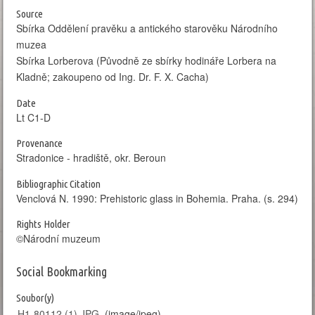
Source
Sbírka Oddělení pravěku a antického starověku Národního
muzea
Sbírka Lorberova (Původně ze sbírky hodináře Lorbera na
Kladně; zakoupeno od Ing. Dr. F. X. Cacha)
Date
Lt C1-D
Provenance
Stradonice - hradiště, okr. Beroun
Bibliographic Citation
Venclová N. 1990: Prehistoric glass in Bohemia. Praha. (s. 294)
Rights Holder
©Národní muzeum
Social Bookmarking
Soubor(y)
H1-80112 (1).JPG
(image/jpeg)