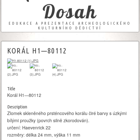
Dosah
EDUKACE A PREZENTACE ARCHEOLOGICKÉHO
KULTURNÍHO DĚDICTVÍ
KORÁL H1—80112
Title
Korál H1—80112
Description
Zlomek skleněného prsténcového korálu čiré barvy s úzkými
bílými proužky (povrch silně zkorodován).
určení: Haevenrick 22
rozměry: délka 24 mm, výška 11 mm