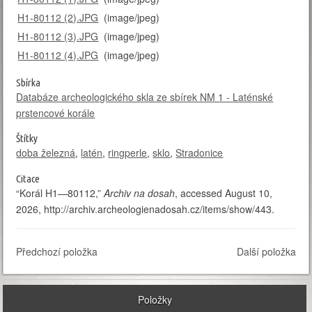
H1-80112 (2).JPG
(image/jpeg)
H1-80112 (3).JPG
(image/jpeg)
H1-80112 (4).JPG
(image/jpeg)
Sbírka
Databáze archeologického skla ze sbírek NM 1 - Laténské
prstencové korále
Štítky
doba železná
,
latén
,
ringperle
,
sklo
,
Stradonice
Citace
“Korál H1—80112,”
Archiv na dosah
, accessed August 10,
2026,
http://archiv.archeologienadosah.cz/items/show/443
.
Předchozí položka
Další položka
Položky