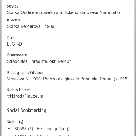
Source
Sbírka Oddělení pravěku a antického starověku Národního
muzea
Sbírka Bergerova - 190d
Date
Lt C1-D
Provenance
Stradonice - hradiště, okr. Beroun
Bibliographic Citation
Venclová N. 1990: Prehistoric glass in Bohemia. Praha. (s. 295)
Rights Holder
©Národní muzeum
Social Bookmarking
Soubor(y)
H1-80568 (1).JPG
(image/jpeg)