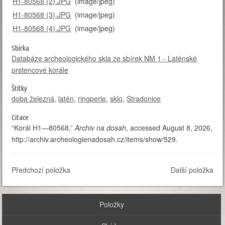
H1-80568 (2).JPG
(image/jpeg)
H1-80568 (3).JPG
(image/jpeg)
H1-80568 (4).JPG
(image/jpeg)
Sbírka
Databáze archeologického skla ze sbírek NM 1 - Laténské
prstencové korále
Štítky
doba železná
,
latén
,
ringperle
,
sklo
,
Stradonice
Citace
“Korál H1—80568,”
Archiv na dosah
, accessed August 8, 2026,
http://archiv.archeologienadosah.cz/items/show/529
.
Předchozí položka
Další položka
Položky