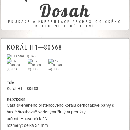
Dosah
EDUKACE A PREZENTACE ARCHEOLOGICKÉHO
KULTURNÍHO DĚDICTVÍ
KORÁL H1—80568
Title
Korál H1—80568
Description
Část skleněného prsténcového korálu černofialové barvy s
hustě šroubovitě vedenými žlutými proužky.
určení: Haevenrick 23
rozměry: délka 34 mm