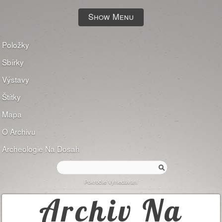
Show Menu
Položky
Sbírky
Výstavy
Štítky
Mapa
O Archivu
Archeologie Na Dosah
Pokročilé Vyhledávání
Archiv Na