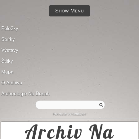
Show Menu
Položky
Sbírky
Výstavy
Štítky
Mapa
O Archivu
Archeologie Na Dosah
Pokročilé Vyhledávání
Archiv Na