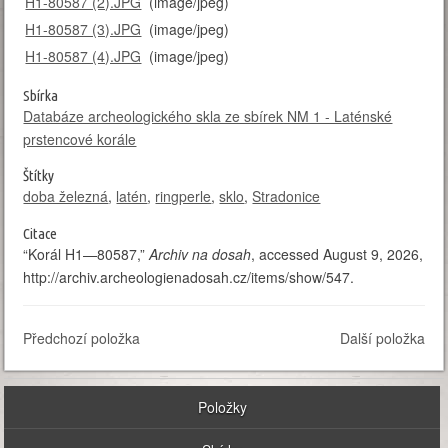
H1-80587 (2).JPG
(image/jpeg)
H1-80587 (3).JPG
(image/jpeg)
H1-80587 (4).JPG
(image/jpeg)
Sbírka
Databáze archeologického skla ze sbírek NM 1 - Laténské
prstencové korále
Štítky
doba železná
,
latén
,
ringperle
,
sklo
,
Stradonice
Citace
“Korál H1—80587,”
Archiv na dosah
, accessed August 9, 2026,
http://archiv.archeologienadosah.cz/items/show/547
.
Předchozí položka
Další položka
Položky