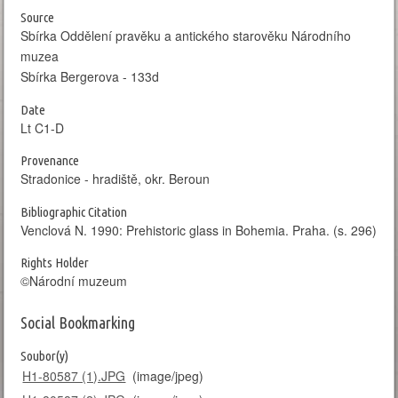
Source
Sbírka Oddělení pravěku a antického starověku Národního
muzea
Sbírka Bergerova - 133d
Date
Lt C1-D
Provenance
Stradonice - hradiště, okr. Beroun
Bibliographic Citation
Venclová N. 1990: Prehistoric glass in Bohemia. Praha. (s. 296)
Rights Holder
©Národní muzeum
Social Bookmarking
Soubor(y)
H1-80587 (1).JPG
(image/jpeg)