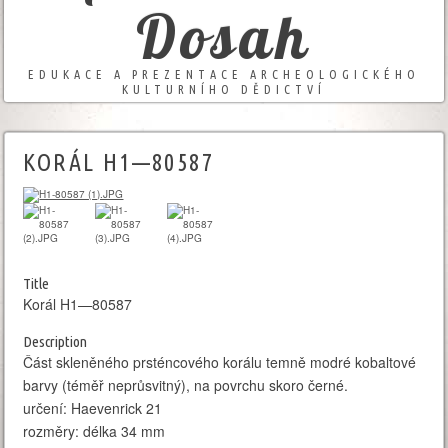
Dosah
EDUKACE A PREZENTACE ARCHEOLOGICKÉHO
KULTURNÍHO DĚDICTVÍ
KORÁL H1—80587
Title
Korál H1—80587
Description
Část skleněného prsténcového korálu temně modré kobaltové
barvy (téměř neprůsvitný), na povrchu skoro černé.
určení: Haevenrick 21
rozměry: délka 34 mm