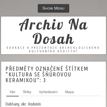
Show Menu
Archiv Na
Dosah
EDUKACE A PREZENTACE ARCHEOLOGICKÉHO
KULTURNÍHO DĚDICTVÍ
PŘEDMĚTY OZNAČENÉ ŠTÍTKEM
"KULTURA SE ŠŇŮROVOU
KERAMIKOU":
3
Vše
Štítky
Vyhledávání
Mapa
Dubňany, okr. Hodonín