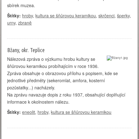
sbírek muzea.
Štítky:
hroby
,
kultura se šňůrovou keramikou
,
skrčenci
,
šperky
,
urny
,
zbraně
Bžany, okr. Teplice
Nálezová zpráva o výzkumu hrobu kultury se
šňůrovou keramikou probíhajícím v roce 1936.
Zpráva obsahuje o obrazovou přílohu s popisem, kde se
jednotlivé předměty (sekeromlat, amfora, kosterní
pozůstatky...) nacházely.
Na zprávu navazuje dopis z roku 1937, obsahující doplňující
informace k okolnostem nálezu.
Štítky:
eneolit
,
hroby
,
kultura se šňůrovou keramikou