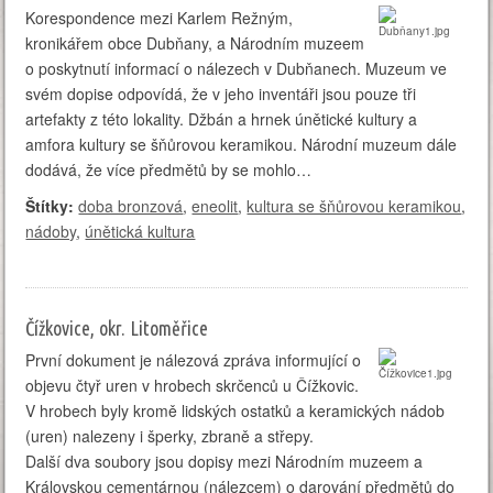
Korespondence mezi Karlem Režným,
kronikářem obce Dubňany, a Národním muzeem
o poskytnutí informací o nálezech v Dubňanech. Muzeum ve
svém dopise odpovídá, že v jeho inventáři jsou pouze tři
artefakty z této lokality. Džbán a hrnek únětické kultury a
amfora kultury se šňůrovou keramikou. Národní muzeum dále
dodává, že více předmětů by se mohlo…
Štítky:
doba bronzová
,
eneolit
,
kultura se šňůrovou keramikou
,
nádoby
,
únětická kultura
Čížkovice, okr. Litoměřice
První dokument je nálezová zpráva informující o
objevu čtyř uren v hrobech skrčenců u Čížkovic.
V hrobech byly kromě lidských ostatků a keramických nádob
(uren) nalezeny i šperky, zbraně a střepy.
Další dva soubory jsou dopisy mezi Národním muzeem a
Královskou cementárnou (nálezcem) o darování předmětů do